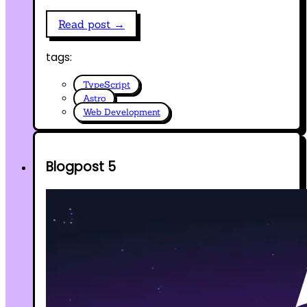
Read post →
tags:
TypeScript
Astro
Web Development
Blogpost 5