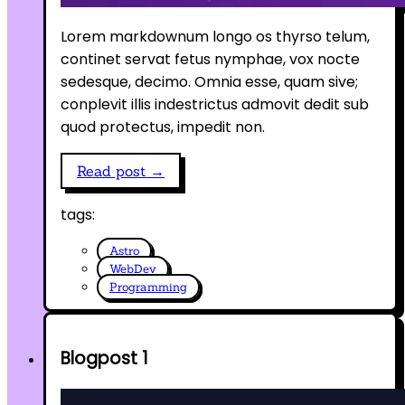
Lorem markdownum longo os thyrso telum,
continet servat fetus nymphae, vox nocte
sedesque, decimo. Omnia esse, quam sive;
conplevit illis indestrictus admovit dedit sub
quod protectus, impedit non.
Read post →
tags:
Astro
WebDev
Programming
Blogpost 1