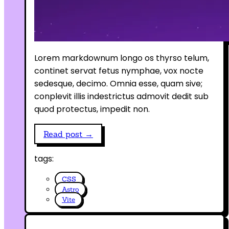
Lorem markdownum longo os thyrso telum,
continet servat fetus nymphae, vox nocte
sedesque, decimo. Omnia esse, quam sive;
conplevit illis indestrictus admovit dedit sub
quod protectus, impedit non.
Read post →
tags:
CSS
Astro
Vite